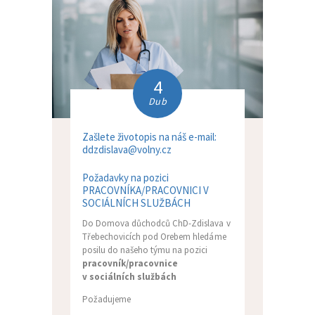
4
Dub
Zašlete životopis na náš e-mail:
ddzdislava@volny.cz
Požadavky na pozici
PRACOVNÍKA/PRACOVNICI V
SOCIÁLNÍCH SLUŽBÁCH
Do Domova důchodců ChD-Zdislava v
Třebechovicích pod Orebem hledáme
posilu do našeho týmu na pozici
pracovník/pracovnice
v sociálních službách
Požadujeme