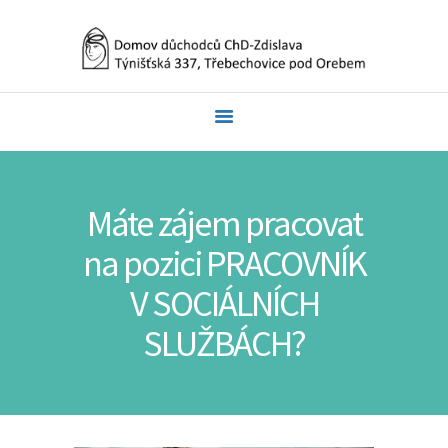
O NÁS
NÁŠ DOMOV
PRO ZÁJEMCE O
SLUŽBU
Máte zájem pracovat
DOKUMENTY
na pozici PRACOVNÍK
FOTOGALERIE
V SOCIÁLNÍCH
KONTAKT
ROZPOČTY
SLUŽBÁCH?