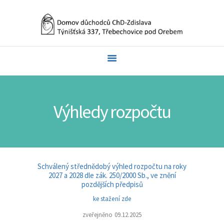
O NÁS
NÁŠ DOMOV
PRO ZÁJEMCE O
SLUŽBU
Výhledy rozpočtu
DOKUMENTY
FOTOGALERIE
KONTAKT
ROZPOČTY
Schválený střednědobý výhled rozpočtu na roky
2027 a 2028 dle zák. 250/2000 Sb., ve znění
pozdějších předpisů
ke stažení zde
zveřejněno 09.12.2025